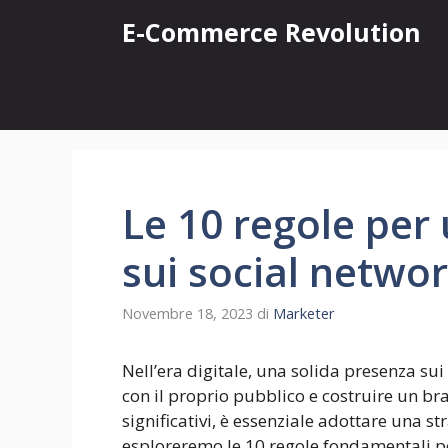
Vai
E-Commerce Revolution
al
contenuto
Le 10 regole per
sui social netwo
Novembre 18, 2023
di
Marketer
Nell’era digitale, una solida presenza su
con il proprio pubblico e costruire un bra
significativi, è essenziale adottare una s
esploreremo le 10 regole fondamentali pe