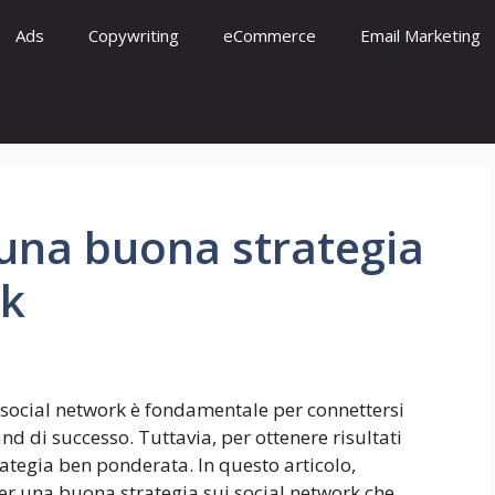
Ads
Copywriting
eCommerce
Email Marketing
 una buona strategia
rk
i social network è fondamentale per connettersi
nd di successo. Tuttavia, per ottenere risultati
trategia ben ponderata. In questo articolo,
r una buona strategia sui social network che