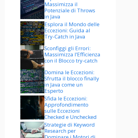
Massimizza il
Potenziale di Throws
in Java
Esplora il Mondo delle
Eccezioni: Guida al
Try-Catch in Java
Sconfiggi gli Errori:
Massimizza l’Efficienza
con il Blocco try-catch
Domina le Eccezioni:
Sfrutta il blocco finally
in Java come un
Esperto
Sfida le Eccezioni:
Approfondimento
sulle Eccezioni
Checked e Unchecked
Strategie di Keyword
Research per
Dominare i Motori di