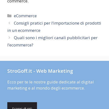
commerce.
Categorie
eCommerce
Consigli pratici per l’importazione di prodotti
in un ecommerce
Quali sono i migliori canali pubblicitari per
l’ecommerce?
StroGoff.it - Web Marketing
Ecco per te le nostre guide dedicate al digital
marketing e al mondo degli ecommerce.
Scopri di più