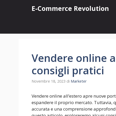
Vai
E-Commerce Revolution
al
contenuto
Vendere online al
consigli pratici
Novembre 18, 2023
di
Marketer
Vendere online all’estero apre nuove por
espandere il proprio mercato. Tuttavia, 
accurata e una comprensione approfondit
questo articolo, esploreremo alcuni consig