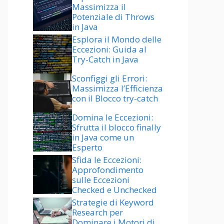
Massimizza il
Potenziale di Throws
in Java
Esplora il Mondo delle
Eccezioni: Guida al
Try-Catch in Java
Sconfiggi gli Errori:
Massimizza l’Efficienza
con il Blocco try-catch
Domina le Eccezioni:
Sfrutta il blocco finally
in Java come un
Esperto
Sfida le Eccezioni:
Approfondimento
sulle Eccezioni
Checked e Unchecked
Strategie di Keyword
Research per
Dominare i Motori di