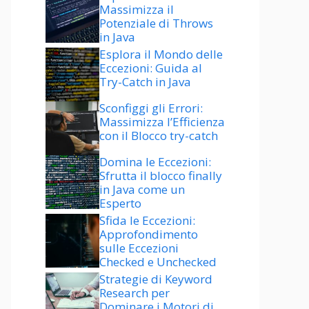
Massimizza il
Potenziale di Throws
in Java
Esplora il Mondo delle
Eccezioni: Guida al
Try-Catch in Java
Sconfiggi gli Errori:
Massimizza l’Efficienza
con il Blocco try-catch
Domina le Eccezioni:
Sfrutta il blocco finally
in Java come un
Esperto
Sfida le Eccezioni:
Approfondimento
sulle Eccezioni
Checked e Unchecked
Strategie di Keyword
Research per
Dominare i Motori di