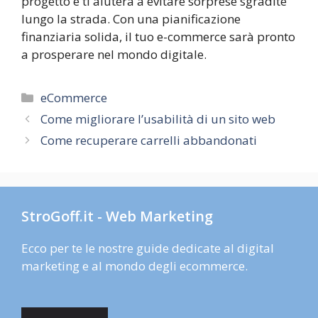
progetto e ti aiuterà a evitare sorprese sgradite
lungo la strada. Con una pianificazione
finanziaria solida, il tuo e-commerce sarà pronto
a prosperare nel mondo digitale.
Categorie
eCommerce
Come migliorare l’usabilità di un sito web
Come recuperare carrelli abbandonati
StroGoff.it - Web Marketing
Ecco per te le nostre guide dedicate al digital
marketing e al mondo degli ecommerce.