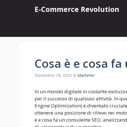
Vai
E-Commerce Revolution
al
contenuto
Cosa è e cosa fa
Novembre 18, 2023
di
Marketer
In un mondo digitale in costante evoluzio
per il successo di qualsiasi attività. In q
Engine Optimization) è diventato cruciale
ottenere una posizione di rilievo nei moto
è e cosa fa un consulente SEO, analizzando
di un’azienda o di un marchio.