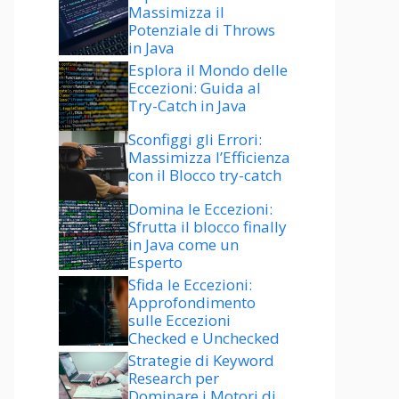
Massimizza il
Potenziale di Throws
in Java
Esplora il Mondo delle
Eccezioni: Guida al
Try-Catch in Java
Sconfiggi gli Errori:
Massimizza l’Efficienza
con il Blocco try-catch
Domina le Eccezioni:
Sfrutta il blocco finally
in Java come un
Esperto
Sfida le Eccezioni:
Approfondimento
sulle Eccezioni
Checked e Unchecked
Strategie di Keyword
Research per
Dominare i Motori di