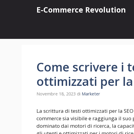
Vai
E-Commerce Revolution
al
contenuto
Come scrivere i 
ottimizzati per l
Novembre 18, 2023
di
Marketer
La scrittura di testi ottimizzati per la SE
commerce sia visibile e raggiunga il suo 
dominato dai motori di ricerca, la capacit
gli utenti e ottimizzati per i motori di ri