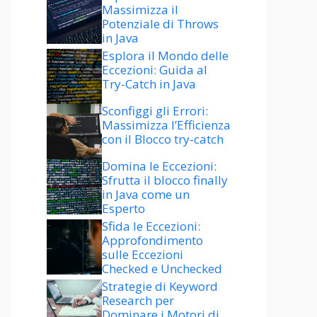
Massimizza il
Potenziale di Throws
in Java
Esplora il Mondo delle
Eccezioni: Guida al
Try-Catch in Java
Sconfiggi gli Errori:
Massimizza l’Efficienza
con il Blocco try-catch
Domina le Eccezioni:
Sfrutta il blocco finally
in Java come un
Esperto
Sfida le Eccezioni:
Approfondimento
sulle Eccezioni
Checked e Unchecked
Strategie di Keyword
Research per
Dominare i Motori di