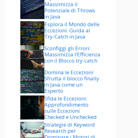
Massimizza il
Potenziale di Throws
in Java
Esplora il Mondo delle
Eccezioni: Guida al
Try-Catch in Java
Sconfiggi gli Errori:
Massimizza l’Efficienza
con il Blocco try-catch
Domina le Eccezioni:
Sfrutta il blocco finally
in Java come un
Esperto
Sfida le Eccezioni:
Approfondimento
sulle Eccezioni
Checked e Unchecked
Strategie di Keyword
Research per
Dominare i Motori di