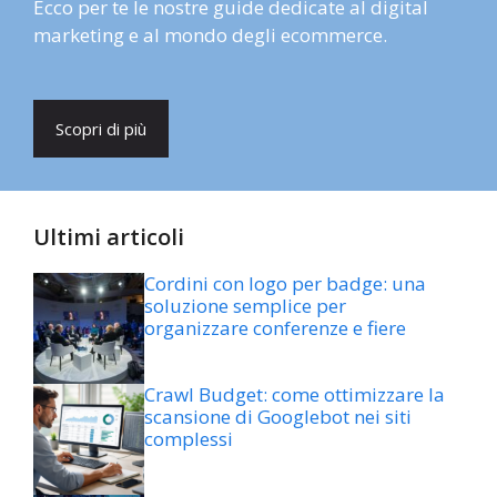
Ecco per te le nostre guide dedicate al digital
marketing e al mondo degli ecommerce.
Scopri di più
Ultimi articoli
Cordini con logo per badge: una
soluzione semplice per
organizzare conferenze e fiere
Crawl Budget: come ottimizzare la
scansione di Googlebot nei siti
complessi