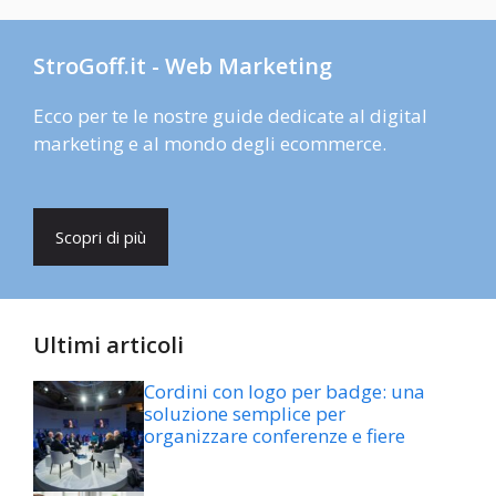
StroGoff.it - Web Marketing
Ecco per te le nostre guide dedicate al digital
marketing e al mondo degli ecommerce.
Scopri di più
Ultimi articoli
Cordini con logo per badge: una
soluzione semplice per
organizzare conferenze e fiere